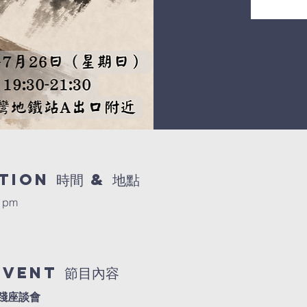
tion 時間 & 地點
0 pm
event 節目內容
踐座談會