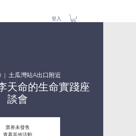
登入
土瓜灣站A出口附近
l
  |  
李天命的生命實踐座
談會
票券未發售
查看其他活動