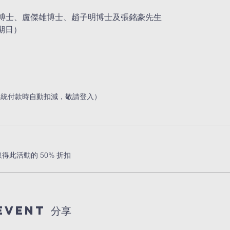
博士、盧傑雄博士、趙子明博士及張銘豪先生
星期日）
系統付款時自動扣減，敬請登入）
此活動的 50% 折扣
event 分享