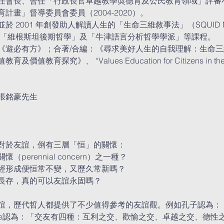
會長、曾任「行政長官卓越教學奬德育及公民教育領域」評審小組
畫」督導委員會委員（2004-2020）。
2001 年創發助人解讀人生的「生命三維敘事法」（SQUID Narra
、「維根斯坦後期哲學」及「牛津語言分析哲學學派」等課程。
《遊必有方》；合著/合編：《尋求美好人生的自我理解：生命三維
育探究》、 “Values Education for Citizens in the N
張銘豪先生
對於友誼，倒有三層「恒」的關懷：
erennial concern）之一種？
經形成便恒常不變，又歷久常新嗎？ 
長存，真的可以友誼永固嗎？
誼，歷代哲人都提供了不少值得參考的友誼觀。例如孔子認為：
totle認為：「交友有四種：互利之交、歡愉之交、卓越之交、德性