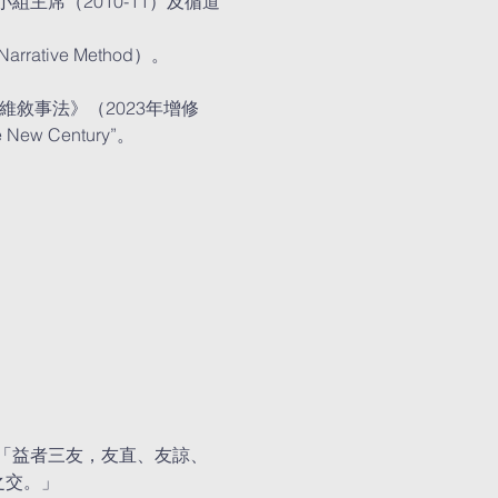
主席（2010-11）及循道
tive Method）。
敘事法》（2023年增修
ew Century”。
「益者三友，友直、友諒、
之交。」