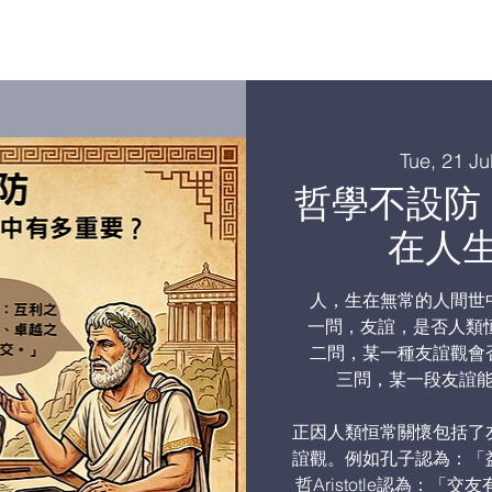
哲文匯集
Tue, 21 Ju
哲學不設防
在人
人，生在無常的人間世
一問，友誼，是否人類恒常關
二問，某一種友誼觀會
三問，某一段友誼
正因人類恒常關懷包括了
誼觀。例如孔子認為：「
哲Aristotle認為：