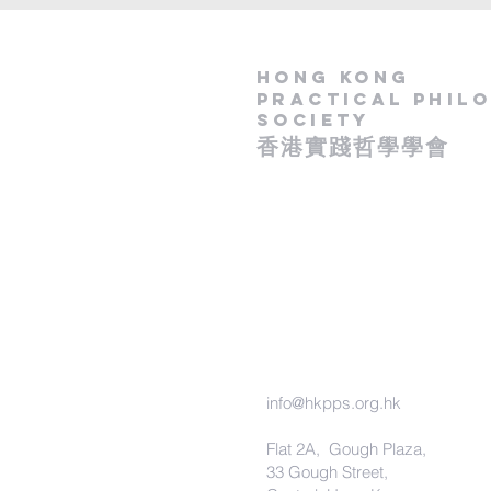
Hong Kong
Practical Phil
Society
​香港實踐哲學學會
- 政府認可慈善團體 -
​( IR 91 / 15181 )
info@hkpps.org.hk
Flat 2A, Gough Plaza,
33 Gough Street,