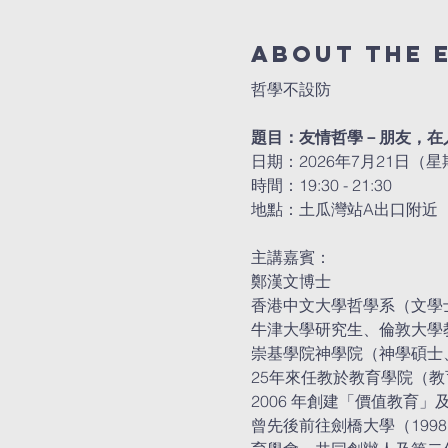
About the 
哲學不設防
題目：友情哲學－朋友，在
日期：2026年7月21日（
時間：19:30 - 21:30
地點：土瓜灣站A出口附近
主講嘉賓：
鄭漢文博士
香港中文大學哲學系（文學
牛津大學研究生、倫敦大學
崇基學院神學院（神學碩士
25年來任教於教育學院（
2006 年創建「價值教育
曾先後前往劍橋大學（199