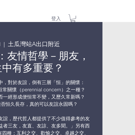
登入
土瓜灣站A出口附近
l
  |  
：友情哲學－朋友，
生中有多重要？
中，對於友誼，倒有三層「恒」的關懷：
懷（perennial concern）之一種？
否一經形成便恒常不變，又歷久常新嗎？
能否恒久長存，真的可以友誼永固嗎？
友誼，歷代哲人都提供了不少值得參考的友
益者三友，友直、友諒、友多聞。」另有西
「交友有四種：互利之交、歡愉之交、卓越之交、