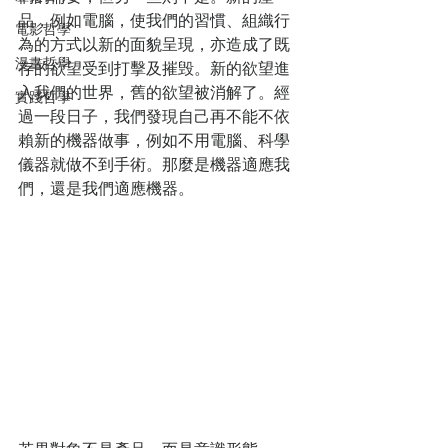
品，例如電腦，使我們的習慣、組織行
電影哲學
為的方式以新的面貌呈現，亦造成了既
漫畫哲學
存的欲望受到打擊及摧毁。新的欲望進
入我們的世界，舊的欲望被消解了。經
實踐哲學
過一段日子，我們發現自己再不能不依
賴新的機器做事，例如不用電腦、科學
儀器就做不到手術。那麼是機器適應我
們，還是我們適應機器。