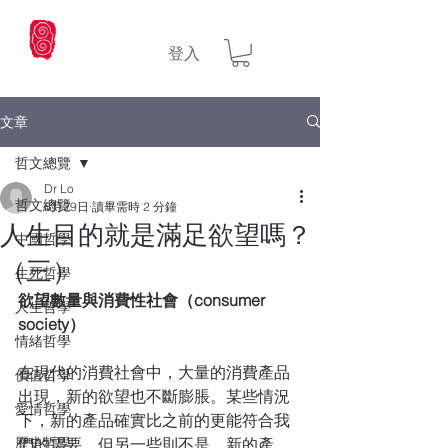
登入
文章
哲文總覽
Dr Lo
哲文總覽
6月29日
讀畢需時 2 分鐘
人生目的就是滿足欲望嗎？
中國哲學
（三）
生死哲學
欲望數量與消費性社會（consumer 
人生哲學
society）
情緒哲學
在現代的消費社會中，大量的消費產品
價值哲學
出現，新的欲望也不斷膨脹。某些情況
愛情哲學
下，新的產品確實比之前的更能符合我
歷史哲學
們的需要，但另一些則不是。新的產