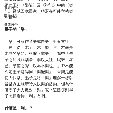
從荀子的〈樂論〉及《禮記》中的〈樂
電影哲學
記〉嘗試回應墨家一些潛在可能對禮樂
漫畫哲學
的批評。
實踐哲學
墨子的「樂」
「樂」可解作音樂或快樂，甲骨文從
「糸」從「木」，木上繫上弦，本義是
木制的樂器。根據〈非樂上〉篇中「墨
子之所以非樂者，非以大鍾、鳴鼓、琴
瑟、竽笙之聲，以為不樂也。」都不能
否定墨子是認同「樂能樂」—音樂是能
使人快樂。墨子是將「樂」理解一樣以
音樂為主能帶給人快樂的活動。但為什
麼墨子大力反對「樂」呢？這關係到墨
子怎樣看待「利」有關。
什麼是「利」？