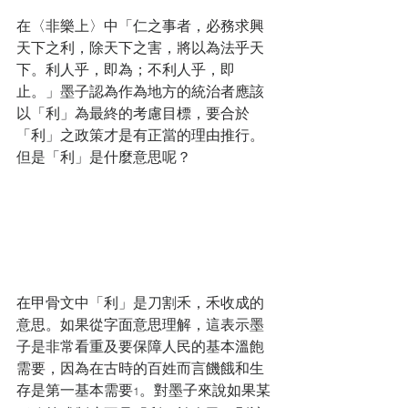
在〈非樂上〉中「仁之事者，必務求興
天下之利，除天下之害，將以為法乎天
下。利人乎，即為；不利人乎，即
止。」墨子認為作為地方的統治者應該
以「利」為最終的考慮目標，要合於
「利」之政策才是有正當的理由推行。
但是「利」是什麼意思呢？
在甲骨文中「利」是刀割禾，禾收成的
意思。如果從字面意思理解，這表示墨
子是非常看重及要保障人民的基本溫飽
需要，因為在古時的百姓而言饑餓和生
存是第一基本需要
。對墨子來說如果某
1