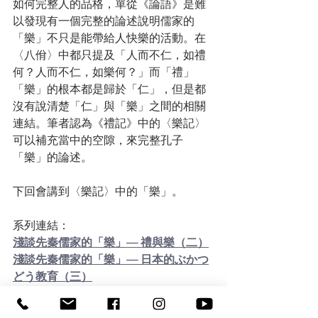
如何完整人的品格，單從《論語》是難
以發現有一個完整的論述說明儒家的
「樂」不只是能帶給人快樂的活動。在
〈八佾〉中都只提及「人而不仁，如禮
何？人而不仁，如樂何？」而「禮」
「樂」的根本都是歸於「仁」，但是都
沒有說清楚「仁」與「樂」之間的相關
連結。筆者認為《禮記》中的〈樂記〉
可以補充當中的空隙，來完整孔子
「樂」的論述。
下回會講到〈樂記〉中的「樂」。
系列連結：
淺談先秦儒家的「樂」— 禮與樂（二）
淺談先秦儒家的「樂」— 日本的ぶかつ
どう教育（三）
1）Hansen, C. (1992). A Daoist Theory of 