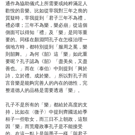
通作為協助儀式上所需要或純粹滿足人
歡悅的音樂。比如從宰我對三年之喪的
質疑時，宰我提到「君子三年不為禮，
禮必壞；三年不為樂，樂必崩」從這個
側面可以得知「禮」及「樂」是同等重
要的。同樣在顏淵問孔子在怎樣治理一
個地方時，都特別提到「服周之冕，樂
則韶舞。」為何《韶》這「樂」如此重
要呢？孔子認為《韶》「盡美矣，又盡
善也。」而在〈泰伯〉中則提到「興於
詩，立於禮。成於樂。」所以對孔子而
言音樂是能夠完善人的內在的德性，完
整道德人的品格是需要透過「樂」。
孔子不是所有的「樂」都給於高度的支
持，比如在〈微子〉中提到齊國送給季
桓子一些歌女，而三日不上朝政，這類
因「樂」而荒廢政事孔子是不能接受
的。在這一點上是與墨子一樣「與君子