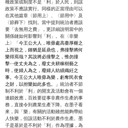
種政策或制度不是「利」於人民，則該
政策不應該實行。同樣的正當理由可以
在其他篇章〈節用上〉、〈節用中〉及
〈節葬下〉找到。當中提到統治者應該
要「去無用之費」，更詳細說明當中的
關係鏈如何影響到「利」。在〈非樂
上〉「
今王公大人，唯毋處高臺厚榭之
上而視之，鍾猶是延鼎也，弗撞擊將何
樂得焉哉？其說將必撞擊之，惟勿撞
擊⋯使丈夫為之，廢丈夫耕稼樹藝之
時，使婦人為之，廢婦人紡績織紝之
事。今王公大人唯毋為樂，虧奪民衣食
之財，以拊樂如此多也。」
統治者不節
制不利於「利」的開支及活動會有一個
連鎖效應，百姓要從事非農作生產的事
務，直接令到農業生產下降。在墨子看
來，與「樂」有關的活動雖然能夠帶給
人快樂，但該活動不利於農作生產。墨
子是基於是不利於「利」作為理據，為