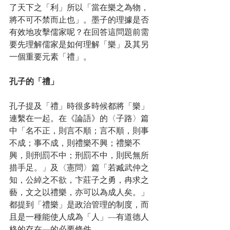
了天下之「利」所以「當在樂之為物，
將不可不禁而止也」。墨子的理據是否
有效地攻擊儒家呢？在回答這問題前需
要先理解儒家是如何理解「樂」及其另
一個重要元素「禮」。
孔子的「禮」
孔子提及「禮」時很多時候都將「樂」
連繫在一起。在《論語》的〈子路〉篇
中「名不正，則言不順；言不順，則事
不成；事不成，則禮樂不興；禮樂不
興，則刑罰不中；刑罰不中，則民無所
措手足。」及〈憲問〉篇「若臧武仲之
知，公綽之不欲，卞莊子之勇，冉求之
藝，文之以禮樂，亦可以為成人矣。」
都提到「禮樂」是政治管理的制度，而
且是一種能使人成為「人」—有道德人
格的存在—的必要條件。