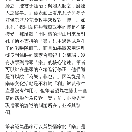
聽之，廢君子聽治；與賤人聽之，廢賤
人之從事。」從表面上看來孔子與墨子
好像都基於荒廢政事來反對「樂」。如
果孔子都同意這類荒廢政事的樂是不能
接受，那麼墨子用同樣的理由用來反對
孔子所不支持的「樂」只不過是成為孔
子的啦啦隊而已。而且如果墨家用這理
據反對當時的儒家會顯得十分薄弱，沒
有攻擊到儒家「樂」的核心論述。筆者
可以站在墨家的立場進行修正，他們還
是可以說「為樂，非也。」因為從是音
樂等文化活動是不利於「利」對農作生
產是沒有作用
。但筆者認為在提出一個
2
新的觀點作為反對「樂」前，必需先呈
現儒家的論述的問題所在，並將其擊
倒。
筆者認為墨家可以質疑儒家的「樂」是