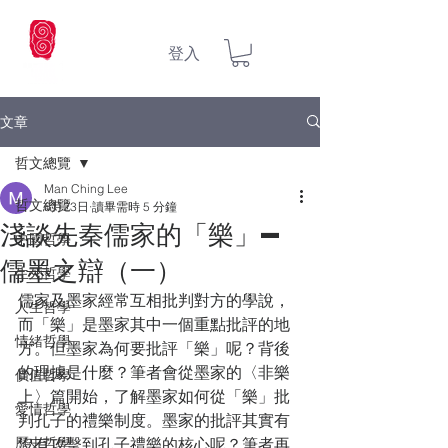
登入
文章
哲文總覽
Man Ching Lee
哲文總覽
6月23日
讀畢需時 5 分鐘
淺談先秦儒家的「樂」—
中國哲學
儒墨之辯（一）
生死哲學
儒家及墨家經常互相批判對方的學說，
人生哲學
而「樂」是墨家其中一個重點批評的地
情緒哲學
方。但墨家為何要批評「樂」呢？背後
的理據是什麼？筆者會從墨家的〈非樂
價值哲學
上〉篇開始，了解墨家如何從「樂」批
愛情哲學
判孔子的禮樂制度。墨家的批評其實有
歷史哲學
沒有攻擊到孔子禮樂的核心呢？筆者再