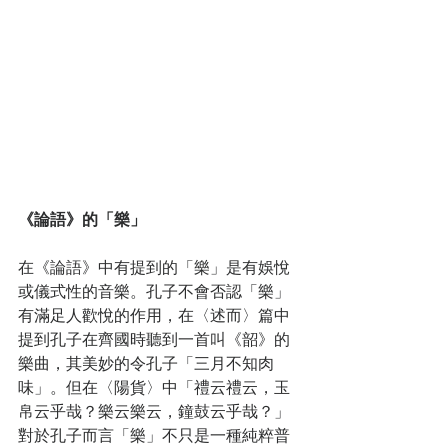
《論語》的「樂」
在《論語》中有提到的「樂」是有娛悅
或儀式性的音樂。孔子不會否認「樂」
有滿足人歡悅的作用，在〈述而〉篇中
提到孔子在齊國時聽到一首叫《韶》的
樂曲，其美妙的令孔子「三月不知肉
味」。但在〈陽貨〉中「禮云禮云，玉
帛云乎哉？樂云樂云，鐘鼓云乎哉？」
對於孔子而言「樂」不只是一種純粹普