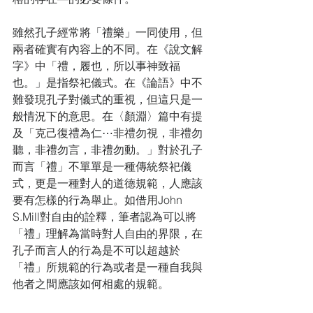
雖然孔子經常將「禮樂」一同使用，但
兩者確實有內容上的不同。在《說文解
字》中「禮，履也，所以事神致福
也。」是指祭祀儀式。在《論語》中不
難發現孔子對儀式的重視，但這只是一
般情況下的意思。在〈顏淵〉篇中有提
及「克己復禮為仁⋯非禮勿視，非禮勿
聽，非禮勿言，非禮勿動。」對於孔子
而言「禮」不單單是一種傳統祭祀儀
式，更是一種對人的道德規範，人應該
要有怎樣的行為舉止。如借用John 
S.Mill對自由的詮釋，筆者認為可以將
「禮」理解為當時對人自由的界限，在
孔子而言人的行為是不可以超越於
「禮」所規範的行為或者是一種自我與
他者之間應該如何相處的規範。